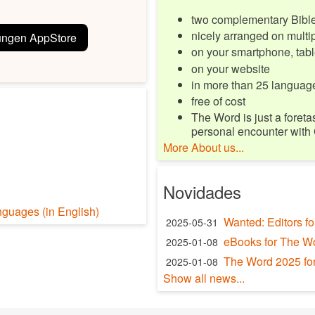
two complementary Bible 
nicely arranged on multipl
ungen AppStore
on your smartphone, tabl
on your website
in more than 25 language
free of cost
The Word is just a foreta
personal encounter with
More About us...
Novidades
nguages (in English)
Wanted: Editors f
2025-05-31
eBooks for The W
2025-01-08
The Word 2025 for
2025-01-08
Show all news...