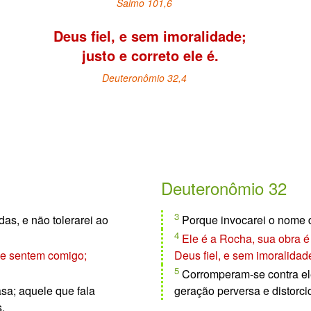
Salmo 101,6
Deus fiel, e sem imoralidade;
justo e correto ele é.
Deuteronômio 32,4
Deuteronômio 32
3
as, e não tolerarei ao
Porque invocarei o nome
4
Ele é a Rocha, sua obra é 
 se sentem comigo;
Deus fiel, e sem imoralidade;
5
Corromperam-se contra ele
sa; aquele que fala
geração perversa e distorci
.