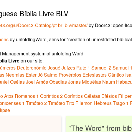
guese Bíblia Livre BLV
r43.org/u/Door43-Catalog/pt-br_blv/master/
by Door43: open-licen
mons
by unfoldingWord, aims for "creation of unrestricted biblical
nt Management system of unfolding Word
lia Livre
on our site:
úmeros
Deuteronômio
Josué
Juízes
Rute
1 Samuel
2 Samuel
as
Neemias
Ester
Jó
Salmo
Provérbios
Eclesiastes
Cântico
Isa
niel
Oséias
Joel
Amós
Obadias
Jonas
Miquéias
Naum
Habac
ão
Atos
Romanos
1 Coríntios
2 Coríntios
Gálatas
Efésios
Filipe
lonicenses
1 Timóteo
2 Timóteo
Tito
Filemon
Hebreus
Tiago
1 
lipse
"The Word" from bib