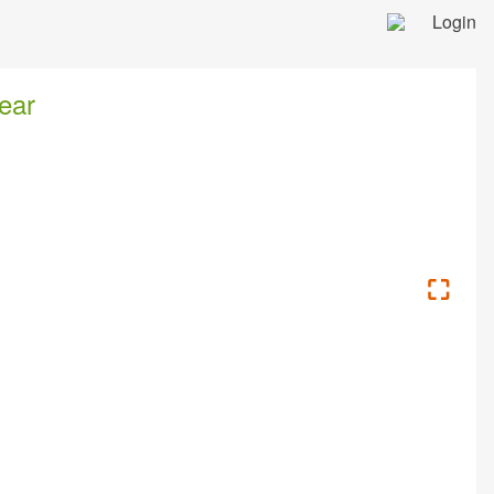
Login
ear
⛶