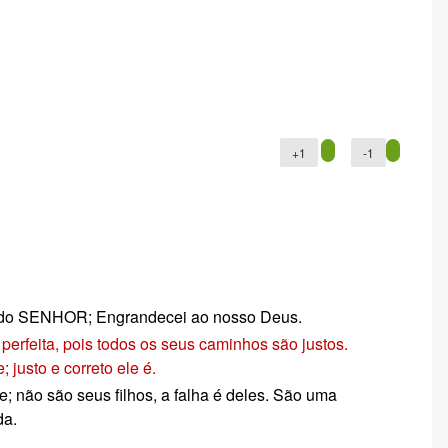
+1
-1
 do SENHOR; Engrandecei ao nosso Deus.
perfeita, pois todos os seus caminhos são justos.
 justo e correto ele é.
; não são seus filhos, a falha é deles. São uma
da.