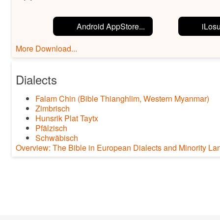
Android AppStore...
iLos
More Download...
Dialects
Falam Chin (Bible Thianghlim, Western Myanmar)
Zimbrisch
Hunsrik Plat Taytx
Pfälzisch
Schwäbisch
Overview: The Bible in European Dialects and Minority La