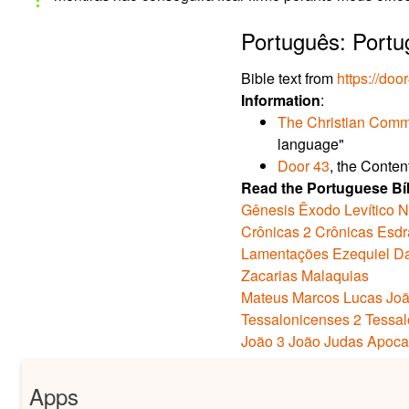
Português: Portu
Bible text from
https://doo
Information
:
The Christian Com
language"
Door 43
, the Conte
Read the Portuguese Bíb
Gênesis
Êxodo
Levítico
N
Crônicas
2 Crônicas
Esdr
Lamentações
Ezequiel
Da
Zacarias
Malaquias
Mateus
Marcos
Lucas
Jo
Tessalonicenses
2 Tessa
João
3 João
Judas
Apoca
Apps