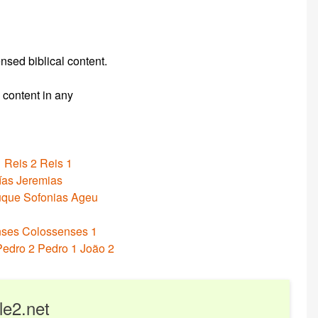
sed biblical content.
 content in any
1 Reis
2 Reis
1
ías
Jeremias
uque
Sofonias
Ageu
nses
Colossenses
1
Pedro
2 Pedro
1 João
2
le2.net