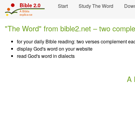
Skip navigation and move to Contents...
Bible 2.0
Start
Study The Word
Dow
A Bíblia
explica-se
"The Word" from bible2.net – two comple
for your daily Bible reading: two verses complement ea
display God's word on your website
read God's word in dialects
A 