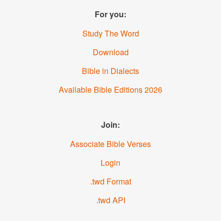
For you:
Study The Word
Download
Bible in Dialects
Available Bible Editions
2026
Join:
Associate Bible Verses
Login
.twd Format
.twd API