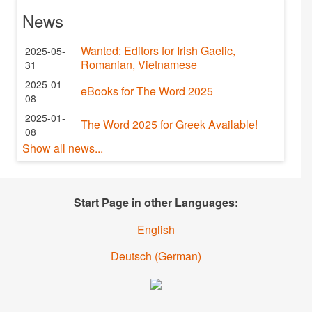
News
Wanted: Editors for Irish Gaelic,
2025-05-
Romanian, Vietnamese
31
2025-01-
eBooks for The Word 2025
08
2025-01-
The Word 2025 for Greek Available!
08
Show all news...
Start Page in other Languages:
English
Deutsch
(
German
)