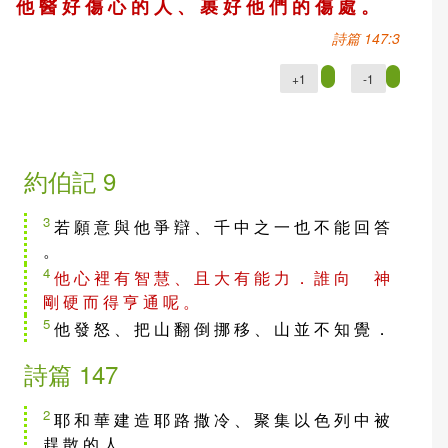
他 醫 好 傷 心 的 人 、 裹 好 他 們 的 傷 處 。
詩篇 147:3
+1
-1
約伯記 9
3
若 願 意 與 他 爭 辯 、 千 中 之 一 也 不 能 回 答
。
4
他 心 裡 有 智 慧 、 且 大 有 能 力 ． 誰 向 神
剛 硬 而 得 亨 通 呢 。
5
他 發 怒 、 把 山 翻 倒 挪 移 、 山 並 不 知 覺 ．
詩篇 147
2
耶 和 華 建 造 耶 路 撒 冷 、 聚 集 以 色 列 中 被
趕 散 的 人 。