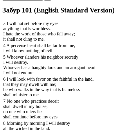
Забур 101 (English Standard Version)
3
I will not set before my eyes
anything that is worthless.
I hate the work of those who fall away;
it shall not cling to me.
4
A perverse heart shall be far from me;
I will know nothing of evil.
5
Whoever slanders his neighbor secretly
I will destroy.
Whoever has a haughty look and an arrogant heart
I will not endure.
6
I will look with favor on the faithful in the land,
that they may dwell with me;
he who walks in the way that is blameless
shall minister to me.
7
No one who practices deceit
shall dwell in my house;
no one who utters lies
shall continue before my eyes.
8
Morning by morning I will destroy
all the wicked in the land,