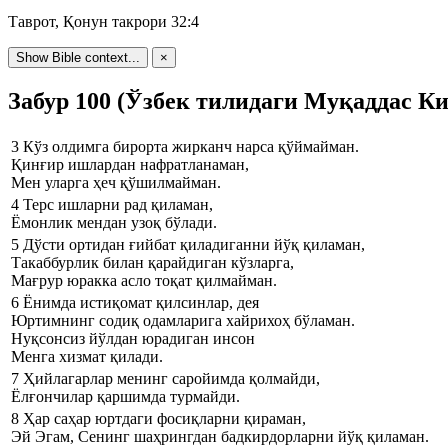
Таврот, Қонун такрори 32:4
Show Bible context...
×
Забур 100 (Ўзбек тилидаги Муқаддас Ки
3
Кўз олдимга бирорта жирканч нарса қўймайман.
Қинғир ишлардан нафратланаман,
Мен уларга ҳеч қўшилмайман.
4
Терс ишларни рад қиламан,
Ёмонлик мендан узоқ бўлади.
5
Дўсти ортидан ғийбат қиладиганни йўқ қиламан,
Такаббурлик билан қарайдиган кўзларга,
Мағрур юракка асло тоқат қилмайман.
6
Ёнимда истиқомат қилсинлар, дея
Юртимнинг содиқ одамларига хайрихоҳ бўламан.
Нуқсонсиз йўлдан юрадиган инсон
Менга хизмат қилади.
7
Ҳийлагарлар менинг саройимда қолмайди,
Ёлғончилар қаршимда турмайди.
8
Ҳар саҳар юртдаги фосиқларни қираман,
Эй Эгам, Сенинг шаҳрингдан бадкирдорларни йўқ қиламан.