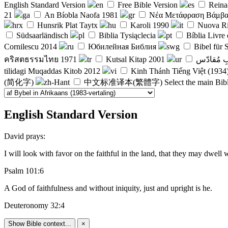
English Standard Version
en
Free Bible Version
es
Reina
21
ga
An Bíobla Naofa 1981
gr
Νέα Μετάφραση Βάμβ
hrx
Hunsrik Plat Taytx
hu
Karoli 1990
it
Nuova Ri
Südsaarländisch
pl
Biblia Tysiąclecia
pt
Bíblia Livre
Cornilescu 2014
ru
Юбилейная Библия
swg
Bibel für
คริสตธรรมไทย 1971
tr
Kutsal Kitap 2001
ur
بِ مُقادّس
tilidagi Muqaddas Kitob 2012
vi
Kinh Thánh Tiếng Việt (1934
(简化字)
zh-Hant
中文标准译本(繁體字)
Select the main Bib
English Standard Version
David prays:
I will look with favor on the faithful in the land, that they may dwell
Psalm 101:6
A God of faithfulness and without iniquity, just and upright is he.
Deuteronomy 32:4
Show Bible context...
×