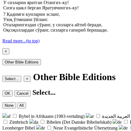
У сизларни яратган Отангиз–ку!
Сизга шакл берган Яратувчингиз–ку!
7
Қадимги кунларни эсланг,
Узоқ ўтмишни ўйланг.
Оталарингиздан сўранг, у сизларга айтиб беради,
Оқсоқоллардан сўранг, сизларга гапириб беришади.
Read more...
(to top)
×
Other Bible Editions
Other Bible Editions
Select...
×
Select...
OK
Cancel
None
All
af
Bybel in Afrikaans (1983-vertaling)
ar
العربية الجديدة
Zimbrisch
da
Bibelen (Det Danske Bibelselskab)
de
Leonberger Bibel
de
Neue Evangelistische Übersetzung
de