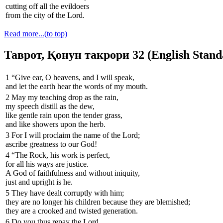
cutting off all the evildoers
from the city of the Lord.
Read more...
(to top)
Таврот, Қонун такрори 32 (English Stand
1
“Give ear, O heavens, and I will speak,
and let the earth hear the words of my mouth.
2
May my teaching drop as the rain,
my speech distill as the dew,
like gentle rain upon the tender grass,
and like showers upon the herb.
3
For I will proclaim the name of the Lord;
ascribe greatness to our God!
4
“The Rock, his work is perfect,
for all his ways are justice.
A God of faithfulness and without iniquity,
just and upright is he.
5
They have dealt corruptly with him;
they are no longer his children because they are blemished;
they are a crooked and twisted generation.
6
Do you thus repay the Lord,