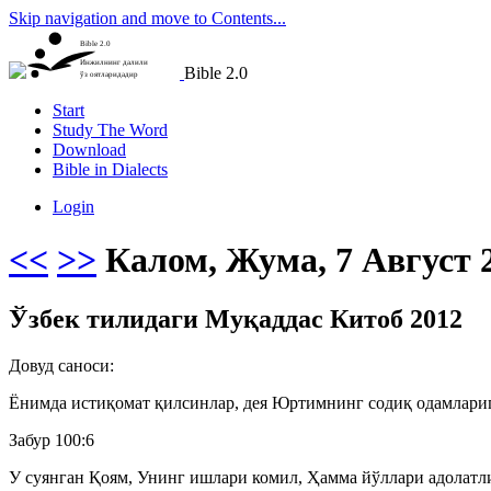
Skip navigation and move to Contents...
Bible 2.0
Инжилнинг далили
Bible 2.0
ўз оятларидадир
Start
Study The Word
Download
Bible in Dialects
Login
<<
>>
Калом, Жума, 7 Август 
Ўзбек тилидаги Муқаддас Китоб 2012
Довуд саноси:
Ёнимда истиқомат қилсинлар, дея Юртимнинг содиқ одамлариг
Забур 100:6
У суянган Қоям, Унинг ишлари комил, Ҳамма йўллари адолатлид