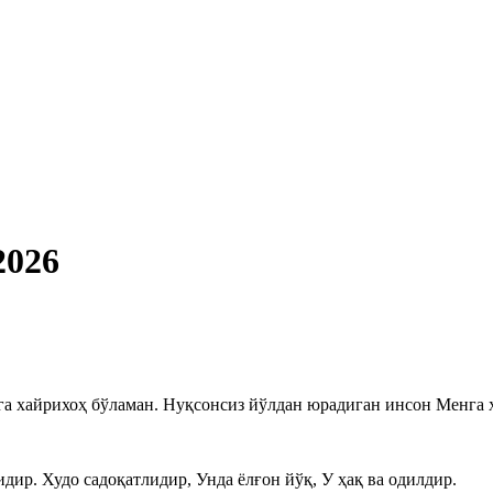
2026
а хайрихоҳ бўламан. Нуқсонсиз йўлдан юрадиган инсон Менга 
ир. Худо садоқатлидир, Унда ёлғон йўқ, У ҳақ ва одилдир.