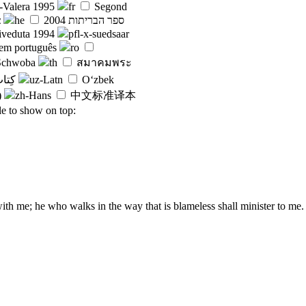
-Valera 1995
fr
Segond
α
he
ספר הבריתות 2004
veduta 1994
pfl-x-suedsaar
 em português
ro
 Schwoba
th
สมาคมพระ
کِتا
uz-Latn
O‘zbek
)
zh-Hans
中文标准译本
le to show on top:
 with me; he who walks in the way that is blameless shall minister to me.