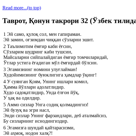
Read more...
(to top)
Таврот, Қонун такрори 32 (Ўзбек тилид
1
Эй само, қулоқ сол, мен гапираман.
Эй замин, оғзимдан чиққан сўзларни эшит.
2
Таълимотим ёмғир каби ёғсин,
Сўзларим шудринг каби тушсин,
Майсаларни сийпалайдиган ёмғир томчиларидай,
Ўтлар устига ёғадиган мўл ёмғирдай бўлсин.
3
Эгамизнинг номини улуғлайман!
Худойимизнинг буюклигига ҳамдлар ўқинг!
4
У суянган Қоям, Унинг ишлари комил,
Ҳамма йўллари адолатлидир.
Худо садоқатлидир, Унда ёлғон йўқ,
У ҳақ ва одилдир.
5
Аммо сизлар Унга содиқ қолмадингиз!
Эй бузуқ ва эгри насл,
Энди сизлар Унинг фарзандлари, деб аталмайсиз,
Бу сизларнинг иснодингиздир.
6
Эгамизга шундай қайтарасизми,
Эй аҳмоқ, нодон халқ?!