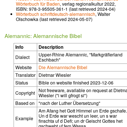
Wörterbuch für Baden
, verlag regionalkultur 2022,
ISBN: 978-3-95505-361-1 (last retrieved 2024-04)
Wörterbuch schriftdeutsch-alemannisch
, Walter
Olschowka (last retrieved 2024-05-07)
Alemannic: Alemannische Bibel
Info
Description
Upper-Rhine Alemannic, "Markgräflerland
Dialect
Eschbach"
Website
Die Alemannische Bibel
Translator
Dietmar Wiesler
Status
Bible on website finished 2023-12-06
Not freeware, available on request at Dietm
Copyright
Wiesler ("i will gfrogt si")
Based on
"nach der Luther Übersetzung"
Am Afang het Gott Himmel un Erde gschafe.
Un d Erde war wescht un leer, un s war
Example
finschta uf d Defi; un dr Geischt Gottes het
gschwebt uf fem Wassa.