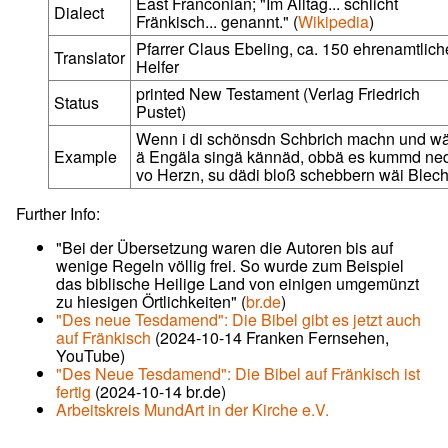
East Franconian; "Im Alltag... schlicht
Dialect
Fränkisch... genannt." (
Wikipedia
)
Pfarrer Claus Ebeling, ca. 150 ehrenamtlich
Translator
Helfer
printed New Testament (Verlag Friedrich
Status
Pustet)
Wenn i di schönsdn Schbrich machn und wä
Example
ä Engäla singä kännäd, obbä es kummd ne
vo Herzn, su dädi bloß schebbern wäi Blech
Further Info:
"Bei der Übersetzung waren die Autoren bis auf
wenige Regeln völlig frei. So wurde zum Beispiel
das biblische Heilige Land von einigen umgemünzt
zu hiesigen Örtlichkeiten" (
br.de
)
"Des neue Tesdamend": Die Bibel gibt es jetzt auch
auf Fränkisch
(2024-10-14 Franken Fernsehen,
YouTube)
"Des Neue Tesdamend": Die Bibel auf Fränkisch ist
fertig
(2024-10-14 br.de)
Arbeitskreis MundArt in der Kirche e.V.