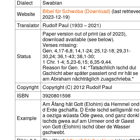
Dialect
Swabian
Bibel für Schwoba (Download)
(last retrieve
Website
2023-12-19)
Translator
Rudolf Paul (1933 – 2021)
Paper version out of print (as of 2023),
download available (see below).
Verses missing:
Gen. 4,17-6,8; 14,1-24; 25,12-18; 29,31-
Status
30,24; 36,1-43; 38,1-30;
1 Chr. 1-4; 5,23-6,15; 6,35-9,44.
Reason for Gen. 14: "Tatsächlich ischd dui
Gschicht aber später passiert ond mr håt se
am Abraham nåchträglich zuagschrieba."
Copyright
Copyright (C) 2012 Rudolf Paul
ISBN
3920801598
Am Åfang håt Gott (Elohim) da Hemmel ond
d Erde gschaffa. D Erde ischd selligsmål no
a oeziga wüasta Öde gwea, ond ganz donkl
Example
ischds gwea auf am Urmeer ond dr Gaest
von Gott (Elohim) ischd über de Wasser
gschwebt.