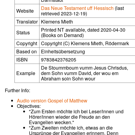
Das Neue Testament uff Hessisch
(last
Website
retrieved 2023-12-19)
Translator
Klemens Mieth
Printed NT available, dated 2020-04-30
Status
(Books on Demand)
Copyright
Copyright (C) Klemens Mieth, Rödermark
Based on
Einheitsübersetzung
ISBN
9783842376205
De Stoummboum vumm Jesus Chrisdus,
Example
dem Sohn vumm David, der wou em
Abraham soin Sohn wour
Further Info:
Audio version Gospel of Matthew
Objectives:
"Zum Ersten möchte ich bei Leser/innen und
Hörer/innen wieder die Freude an den
Evangelien wecken."
"Zum Zweiten möchte ich, etwas an die
Ursprünge der Evangelien erinnern. Denn