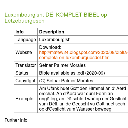
Luxembourgish: DÉI KOMPLET BIBEL op
Lëtzebuergesch
Info
Description
Language
Luxembourgish
Download:
Website
http://matew24.blogspot.com/2020/09/biblia
completa-en-luxemburguesdei.html
Translator
Sefnar Palmer Morales
Status
Bible available as .pdf (2020-09)
Copyright
(C) Sefnar Palmer Morales
Am Ufank huet Gott den Himmel an d' Äerd
erschaf. An d'Äerd war ouni Form an
Example
ongëlteg, an Däischtert war op der Gesiicht
vum Déif, an de Geescht vu Gott huet sech
op d'Gesiicht vum Waasser beweeg.
Further Info: