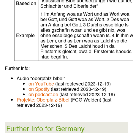
"klassische Bibelübersetzungen wie Luther,
Based on
Schlachter und Elberfelder"
1 Im Anfang woa as Wort und as Wort woa
bei Gott, und Gott woa as Wort. 2 Des woa
am Anfang bei Gott. 3 Durchs esselbige is
alles gschaffn woan und es gibt nix, wos
Example
ohne esselbige gschaffn woan is. 4 In ihm 
as Lem, und as Lem woa as Laicht vo die
Menschen. 5 Des Laicht houd in da
Finsternis gleicht, owa d’ Finsternis haouds
niad begriffn.
Further Info:
Audio "oberpfalz-bibel"
on YouTube
(last retrieved 2023-12-19)
on Spotify
(last retrieved 2023-12-19)
on podcast.de
(last retrieved 2023-12-19)
Projekte: Oberpfalz-Bibel
(FCG Weiden) (last
retrieved 2023-12-19)
Further Info for Germany