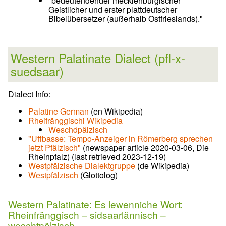
"bedeutendender mecklenburgischer
Geistlicher und erster plattdeutscher
Bibelübersetzer (außerhalb Ostfrieslands)."
Western Palatinate Dialect (pfl-x-
suedsaar)
Dialect Info:
Palatine German
(en Wikipedia)
Rheifränggischi Wikipedia
Weschdpälzisch
"Uffbasse: Tempo-Anzeiger in Römerberg sprechen
jetzt Pfälzisch"
(newspaper article 2020-03-06, Die
Rheinpfalz) (last retrieved 2023-12-19)
Westpfälzische Dialektgruppe
(de Wikipedia)
Westpfälzisch
(Glottolog)
Western Palatinate: Es lewenniche Wort:
Rheinfränggisch – sidsaarlännisch –
weschtpälzisch