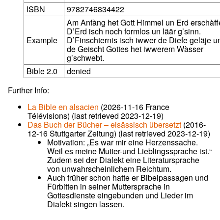
ISBN
9782746834422
Am Anfàng het Gott Himmel un Erd erschàff
D’Erd isch noch formlos un läär g’sinn.
Example
D’Finschternis isch iwwer de Diefe geläje u
de Geischt Gottes het iwwerem Wàsser
g’schwebt.
Bible 2.0
denied
Further Info:
La Bible en alsacien
(2026-11-16 France
Télévisions) (last retrieved 2023-12-19)
Das Buch der Bücher – elsässisch übersetzt
(2016-
12-16 Stuttgarter Zeitung) (last retrieved 2023-12-19)
Motivation: „Es war mir eine Herzenssache.
Weil es meine Mutter-und Lieblingssprache ist.“
Zudem sei der Dialekt eine Literatursprache
von unwahrscheinlichem Reichtum.
Auch früher schon hatte er Bibelpassagen und
Fürbitten in seiner Muttersprache in
Gottesdienste eingebunden und Lieder im
Dialekt singen lassen.