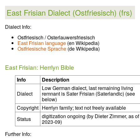
East Frisian Dialect (Ostfriesisch) (frs)
Dialect Info:
Ostfriesisch / Osterlauwersfriesisch
East Frisian language
(en Wikipedia)
Ostfriesische Sprache
(de Wikipedia)
East Frisian: Herrlyn Bible
Info
Description
Low German dialect, last remaining living
Dialect
remnant is Sater Frisian (Saterlandic) (see
below)
Copyright
Herrlyn family; text not freely available
digitization ongoing (by Dieter Zimmer, as of
Status
2023-09)
Further Info: