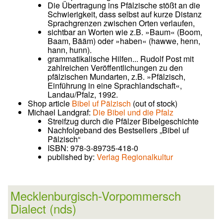
Die Übertragung ins Pfälzische stößt an die
Schwierigkeit, dass selbst auf kurze Distanz
Sprachgrenzen zwischen Orten verlaufen,
sichtbar an Worten wie z.B. »Baum« (Boom,
Baam, Bääm) oder »haben« (hawwe, henn,
hann, hunn).
grammatikalische Hilfen... Rudolf Post mit
zahlreichen Veröffentlichungen zu den
pfälzischen Mundarten, z.B. »Pfälzisch,
Einführung in eine Sprachlandschaft«,
Landau/Pfalz, 1992.
Shop article
Bibel uf Pälzisch
(out of stock)
Michael Landgraf:
Die Bibel und die Pfalz
Streifzug durch die Pfälzer Bibelgeschichte
Nachfolgeband des Bestsellers „Bibel uf
Pälzisch“
ISBN: 978-3-89735-418-0
published by:
Verlag Regionalkultur
Mecklenburgisch-Vorpommersch
Dialect (nds)