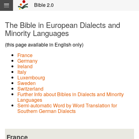
Skip
Bible 2.0
navigation
and
move
The Bible in European Dialects and
to
Contents...
Minority Languages
(this page available in English only)
France
Germany
Ireland
Italy
Luxembourg
Sweden
Switzerland
Further Info about Bibles in Dialects and Minority
Languages
Semi-automatic Word by Word Translation for
Southern German Dialects
France