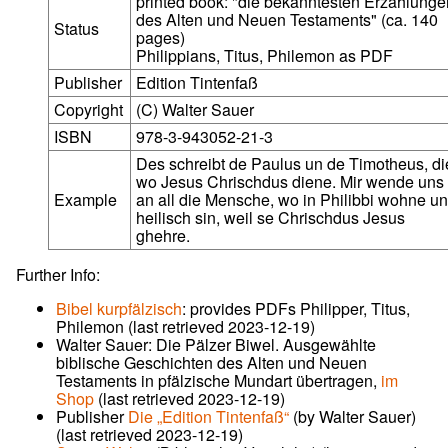
printed book: "die bekanntesten Erzählunge
des Alten und Neuen Testaments" (ca. 140
Status
pages)
Philippians, Titus, Philemon as PDF
Publisher
Edition Tintenfaß
Copyright
(C) Walter Sauer
ISBN
978-3-943052-21-3
Des schreibt de Paulus un de Timotheus, di
wo Jesus Chrischdus diene. Mir wende uns
Example
an all die Mensche, wo in Philibbi wohne un
heilisch sin, weil se Chrischdus Jesus
ghehre.
Further Info:
Bibel kurpfälzisch
: provides PDFs Philipper, Titus,
Philemon (last retrieved 2023-12-19)
Walter Sauer: Die Pälzer Biwel. Ausgewählte
biblische Geschichten des Alten und Neuen
Testaments in pfälzische Mundart übertragen,
im
Shop
(last retrieved 2023-12-19)
Publisher
Die „Edition Tintenfaß“
(by Walter Sauer)
(last retrieved 2023-12-19)