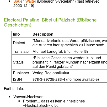
Sauer, Walter
(Biblearchiv-Vegelahn) (last retrieved
2023-12-19)
Electoral Palatine: Bibel uf Pälzisch (Biblische
Geschichten)
Info
Description
"Mundartvariante des Vorderpfälzischen, we
Dialect
die Autoren hier sprachlich zu Hause sind"
Translator
Michael Landgraf, Erich Hollerith
"Biblische Geschichten werden kurz und
Status
prägnant in Pfälzer Mundart nacherzählt un
auf den Punkt gebracht"
Publisher
Verlag Regionalkultur
ISBN
978-3-89735-283-4 (no more available)
Further Info:
Vorwort/Nachwort:
Problem... dass es kein einheitliches
»Hochpälzisch« gibt.