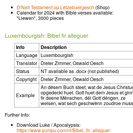
D'Neit Testament op Lëtzebuergesch
(Shop)
Calendar for 2024 with Bible verses available:
"Liewen", 3000 pieces
Luxembourgish: Bibel fir alleguer
Info
Description
Language
Luxembourgish
Translator
Dieter Zimmer, Oswald Oesch
Status
NT available as .docx (not published)
Copyright
Dieter Zimmer, Oswald Oesch
An dësem Buch steet, wat de Jesus Christu
opgedeckt huet. Gott huet dem Jesus et ginn
Example
fir deene Mënschen, déi Gott déngen, ze
weisen, wat sech geschwënn zoudroe muss
Further Info:
Download Luke / Apocalypsis:
https://www.yumpu.com/nl/Bibel_fir_alleguer