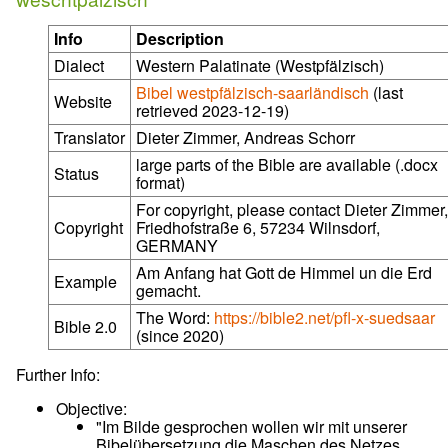
Info
Description
Dialect
Western Palatinate (Westpfälzisch)
Bibel westpfälzisch-saarländisch
(last
Website
retrieved 2023-12-19)
Translator
Dieter Zimmer, Andreas Schorr
large parts of the Bible are available (.docx
Status
format)
For copyright, please contact Dieter Zimmer,
Copyright
Friedhofstraße 6, 57234 Wilnsdorf,
GERMANY
Am Anfang hat Gott de Himmel un die Erd
Example
gemacht.
The Word:
https://bible2.net/pfl-x-suedsaar
Bible 2.0
(since 2020)
Further Info:
Objective:
"Im Bilde gesprochen wollen wir mit unserer
Bibelübersetzung die Maschen des Netzes