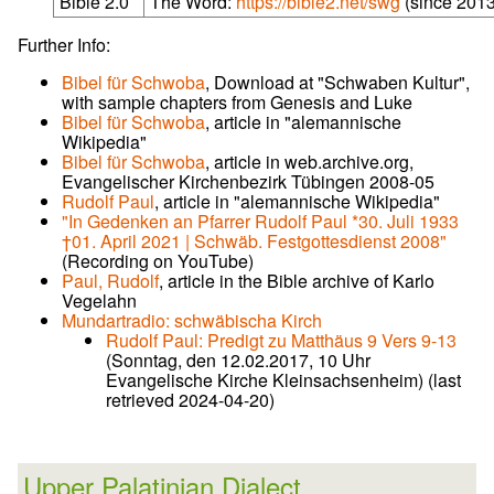
Bible 2.0
The Word:
https://bible2.net/swg
(since 2013
Further Info:
Bibel für Schwoba
, Download at "Schwaben Kultur",
with sample chapters from Genesis and Luke
Bibel für Schwoba
, article in "alemannische
Wikipedia"
Bibel für Schwoba
, article in web.archive.org,
Evangelischer Kirchenbezirk Tübingen 2008-05
Rudolf Paul
, article in "alemannische Wikipedia"
"In Gedenken an Pfarrer Rudolf Paul *30. Juli 1933
†01. April 2021 | Schwäb. Festgottesdienst 2008"
(Recording on YouTube)
Paul, Rudolf
, article in the Bible archive of Karlo
Vegelahn
Mundartradio: schwäbischa Kirch
Rudolf Paul: Predigt zu Matthäus 9 Vers 9-13
(Sonntag, den 12.02.2017, 10 Uhr
Evangelische Kirche Kleinsachsenheim) (last
retrieved 2024-04-20)
Upper Palatinian Dialect