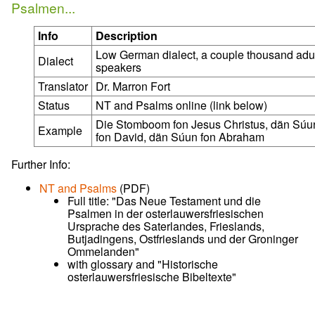
Psalmen...
Info
Description
Low German dialect, a couple thousand adu
Dialect
speakers
Translator
Dr. Marron Fort
Status
NT and Psalms online (link below)
Die Stomboom fon Jesus Christus, dän Súu
Example
fon David, dän Súun fon Abraham
Further Info:
NT and Psalms
(PDF)
Full title: "Das Neue Testament und die
Psalmen in der osterlauwersfriesischen
Ursprache des Saterlandes, Frieslands,
Butjadingens, Ostfrieslands und der Groninger
Ommelanden"
with glossary and "Historische
osterlauwersfriesische Bibeltexte"