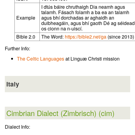
I dtús báire chruthaigh Dia neamh agus
talamh. Fásach folamh a ba ea an talamh
Example
agus bhí dorchadas ar aghaidh an
duibheagáin, agus bhí gaoth Dé ag séidea
os cionn na n‑uiscí.
Bible 2.0
The Word:
https://bible2.net/ga
(since 2013)
Further Info:
The Celtic Languages
at Linguæ Christi mission
Italy
Cimbrian Dialect (Zimbrisch) (cim)
Dialect Info: