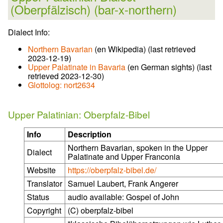
(Oberpfälzisch) (bar-x-northern)
Dialect Info:
Northern Bavarian
(en Wikipedia) (last retrieved
2023-12-19)
Upper Palatinate in Bavaria
(en German sights) (last
retrieved 2023-12-30)
Glottolog: nort2634
Upper Palatinian: Oberpfalz-Bibel
Info
Description
Northern Bavarian, spoken in the Upper
Dialect
Palatinate and Upper Franconia
Website
https://oberpfalz-bibel.de/
Translator
Samuel Laubert
, Frank Angerer
Status
audio available: Gospel of John
Copyright
(C) oberpfalz-bibel