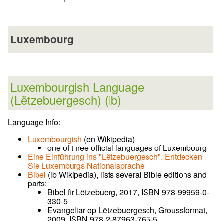
Luxembourg
Luxembourgish Language
(Lëtzebuergesch) (lb)
Language Info:
Luxembourgish
(en Wikipedia)
one of three official languages of Luxembourg
Eine Einführung ins "Lëtzebuergesch". Entdecken
Sie Luxemburgs Nationalsprache
Bibel
(lb Wikipedia), lists several Bible editions and
parts:
Bibel fir Lëtzebuerg, 2017, ISBN 978-99959-0-
330-5
Evangeliar op Lëtzebuergesch, Groussformat,
2009, ISBN 978-2-87963-765-5