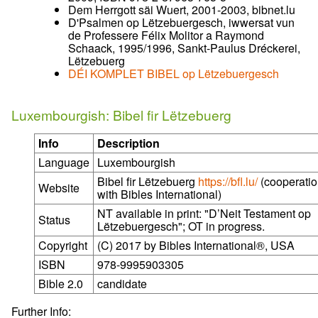
Dem Herrgott säi Wuert, 2001-2003, bibnet.lu
D'Psalmen op Lëtzebuergesch, iwwersat vun
de Professere Félix Molitor a Raymond
Schaack, 1995/1996, Sankt-Paulus Dréckerei,
Lëtzebuerg
DÉI KOMPLET BIBEL op Lëtzebuergesch
Luxembourgish: Bibel fir Lëtzebuerg
Info
Description
Language
Luxembourgish
Bibel fir Lëtzebuerg
https://bfl.lu/
(cooperati
Website
with Bibles International)
NT available in print: "D’Neit Testament op
Status
Lëtzebuergesch"; OT in progress.
Copyright
(C) 2017 by Bibles International®, USA
ISBN
978-9995903305
Bible 2.0
candidate
Further Info: