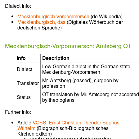
Dialect Info:
Mecklenburgisch-Vorpommersch
(de Wikipedia)
Mecklenburgisch, das
(Digitales Wörterbuch der
deutschen Sprache)
Mecklenburgisch-Vorpommersch: Amtsberg OT
Info
Description
Low German dialect in the German state
Dialect
Mecklenburg-Vorpommern
Mr. Amtsberg (passed), surgeon by
Translator
profession
OT translation by Mr. Amtsberg not accepted
Status
by theologians
Further Info:
Article
VOSS, Ernst Christian Theodor Sophus
Wilhelm
(Biographisch-Bibliographisches
Kirchenlexikon)