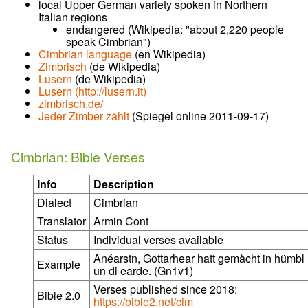
local Upper German variety spoken in Northern
Italian regions
endangered (Wikipedia: "about 2,220 people
speak Cimbrian")
Cimbrian language
(en Wikipedia)
Zimbrisch
(de Wikipedia)
Lusern
(de Wikipedia)
Lusern (
http://lusern.it
)
zimbrisch.de/
Jeder Zimber zählt
(Spiegel online 2011-09-17)
Cimbrian: Bible Verses
Info
Description
Dialect
Cimbrian
Translator
Armin Cont
Status
Individual verses available
Anéarstn, Gottarhear hatt gemàcht in hümbl
Example
un di earde. (Gn1v1)
Verses published since 2018:
Bible 2.0
https://bible2.net/cim