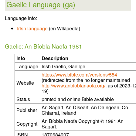
Gaelic Language (ga)
Language Info:
Irish language
(en Wikipedia)
Gaelic: An Bíobla Naofa 1981
Info
Description
Language
Irish Gaelic, Gaeilge
https://www.bible.com/versions/554
(redirected from the no longer maintained
Website
http://www.anbioblanaofa.org/
, as of 2023-1
19)
Status
printed and online Bible available
An Sagart, An Díseart, An Daingean, Co.
Publisher
Chiarraí, Ireland
An Bíobla Naofa Copyright © 1981 An
Copyright
Sagart.
ISBN
1870684907