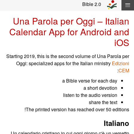
Skip navigation and move to Contents..
Bible 2.0
Una Parola per Oggi – Italian
Calendar App for Android and
iOS
Starting 2019, this is the second volume of Una Parola per
Oggi: specialized apps for the Italian ministry
Edizioni
:
CEM
a Bible verse for each day
a short devotion
listen to the audio version
share the text
The printed version has reached over 50 editions!
Italiano
Un calendario cristiano in cui ogni giorno c'è un versetto