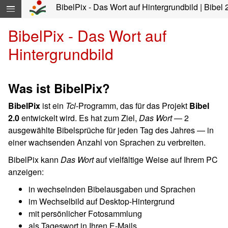
Navigation überspringen direkt zum Inhalt...
BibelPix - Das Wort auf Hintergrundbild | Bibel 
BibelPix - Das Wort auf
Hintergrundbild
Was ist BibelPix?
BibelPix
ist ein
Tcl
-Programm, das für das Projekt
Bibel
2.0
entwickelt wird. Es hat zum Ziel,
Das Wort
— 2
ausgewählte Bibelsprüche für jeden Tag des Jahres — in
einer wachsenden Anzahl von Sprachen zu verbreiten.
BibelPix kann
Das Wort
auf vielfältige Weise auf Ihrem PC
anzeigen:
in wechselnden Bibelausgaben und Sprachen
im Wechselbild auf Desktop-Hintergrund
mit persönlicher Fotosammlung
als Tageswort in Ihren E-Mails