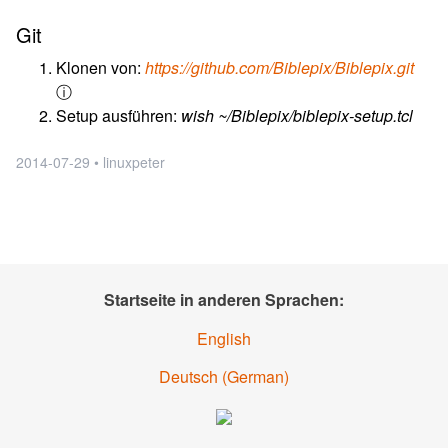
Git
Klonen von:
https://github.com/Biblepix/Biblepix.git
ⓘ
Setup ausführen:
wish ~/Biblepix/biblepix-setup.tcl
2014-07-29 • linuxpeter
Startseite in anderen Sprachen:
English
Deutsch
(
German
)