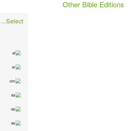
Other Bible Editions
Select...
af
ar
cim
da
de
de