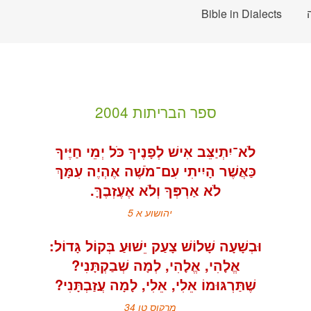
Bible in Dialects
ספר הבריתות 2004
לֹא אַרְפְּךָ וְלֹא אֶעֶזְבֶךָּ.
יהושוע א 5
שֶׁתַּרְגּוּמוֹ אֵלִי, אֵלִי, לָמָה עֲזַבְתָּנִי?
מרקוס טו 34