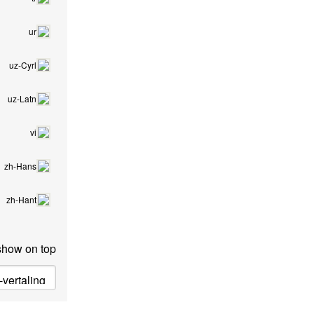
ur
uz-Cyrl
uz-Latn
vi
zh-Hans
zh-Hant
show on top: