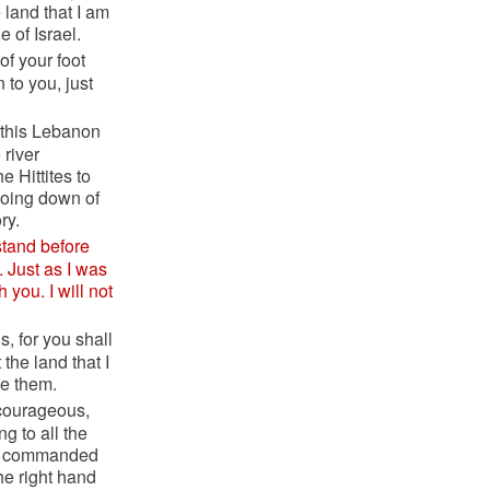
e land that I am
e of Israel.
of your foot
 to you, just
 this Lebanon
 river
e Hittites to
going down of
ry.
stand before
e. Just as I was
 you. I will not
, for you shall
 the land that I
ve them.
 courageous,
g to all the
nt commanded
the right hand