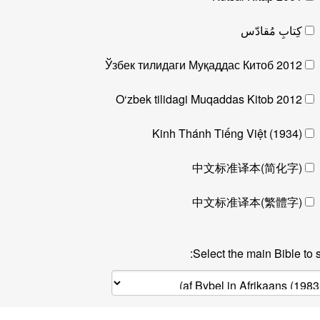
کِتابِ مُقادّس
Ўзбек тилидаги Муқаддас Китоб 2012
O‘zbek tilidagi Muqaddas Kitob 2012
Kinh Thánh Tiếng Việt (1934)
中文标准译本(简化字)
中文标准译本(繁體字)
Select the main Bible to 