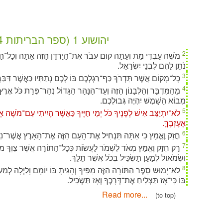
יהושוע 1 (ספר הבריתות 2004)
2
מֹשֶׁה עַבְדִּי מֵת וְעַתָּה קוּם עֲבֹר אֶת־הַיַּרְדֵּן הַזֶּה אַתָּה וְכָל־ה
נֹתֵן לָהֶם לִבְנֵי יִשְׂרָאֵל.
3
כָּל־מָקוֹם אֲשֶׁר תִּדְרֹךְ כַּף־רַגְלְכֶם בּוֹ לָכֶם נְתַתִּיו כַּאֲשֶׁר דִּבּ
4
מֵהַמִּדְבָּר וְהַלְּבָנוֹן הַזֶּה וְעַד־הַנָּהָר הַגָּדוֹל נְהַר־פְּרָת כֹּל אֶרֶ
מְבוֹא הַשָּׁמֶשׁ יִהְיֶה גְּבוּלְכֶם.
5
לֹא־יִתְיַצֵּב אִישׁ לְפָנֶיךָ כֹּל יְמֵי חַיֶּיךָ כַּאֲשֶׁר הָיִיתִי עִם־מֹשֶׁה אֶ
אֶעֶזְבֶךָּ.
6
חֲזַק וֶאֱמָץ כִּי אַתָּה תַּנְחִיל אֶת־הָעָם הַזֶּה אֶת־הָאָרֶץ אֲשֶׁר־נִש
7
רַק חֲזַק וֶאֱמַץ מְאֹד לִשְׁמֹר לַעֲשׂוֹת כְּכָל־הַתּוֹרָה אֲשֶׁר צִוְּךָ מֹשׁ
וּשְׂמֹאול לְמַעַן תַּשְׂכִּיל בְּכֹל אֲשֶׁר תֵּלֵךְ.
8
לֹא־יָמוּשׁ סֵפֶר הַתּוֹרָה הַזֶּה מִפִּיךָ וְהָגִיתָ בּוֹ יוֹמָם וָלַיְלָה לְמַע
בּוֹ כִּי־אָז תַּצְלִיחַ אֶת־דְּרָכֶךָ וְאָז תַּשְׂכִּיל.
Read more...
(to top)