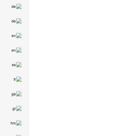
de
de
en
en
es
fr
ga
gr
hrx