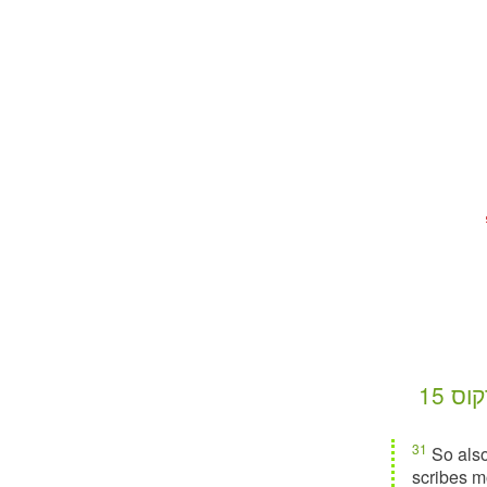
מרקוס 15 (English Standard
31
So also
scribes m