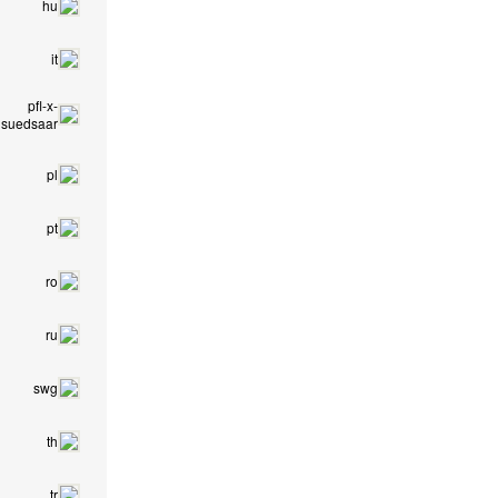
hu
it
pfl-x-
suedsaar
pl
pt
ro
ru
swg
th
tr