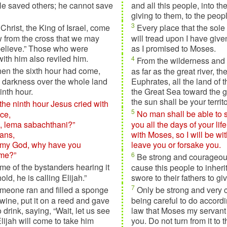
He saved others; he cannot save
and all this people, into th
giving to them, to the peopl
3
 Christ, the King of Israel, come
Every place that the sole 
from the cross that we may
will tread upon I have given
elieve.” Those who were
as I promised to Moses.
with him also reviled him.
4
From the wilderness and
en the sixth hour had come,
as far as the great river, the
 darkness over the whole land
Euphrates, all the land of th
ninth hour.
the Great Sea toward the 
the sun shall be your territo
the ninth hour Jesus cried with
5
ice,
No man shall be able to 
oi, lema sabachthani?”
you all the days of your lif
ans,
with Moses, so I will be with
 my God, why have you
leave you or forsake you.
 me?”
6
Be strong and courageous
e of the bystanders hearing it
cause this people to inherit
old, he is calling Elijah.”
swore to their fathers to gi
7
meone ran and filled a sponge
Only be strong and very
 wine, put it on a reed and gave
being careful to do accordin
to drink, saying, “Wait, let us see
law that Moses my serva
lijah will come to take him
you. Do not turn from it to 