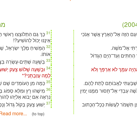
מרקוס 15
31
ָעָם הַזֶּה אֶל־הָאָרֶץ אֲשֶׁר אָנֹכִי
כָּךְ גַּם הִתְלוֹצְצוּ רָאשֵׁי 
אֵינֶנּוּ יָכוֹל לְהוֹשִׁיעַ?!
32
ַרְתִּי אֶל־מֹשֶׁה.
הַמָּשִׁיחַ מֶלֶךְ יִשְׂרָאֵל, שֶׁי
אוֹתוֹ.
ץ הַחִתִּים וְעַד־הַיָּם הַגָּדוֹל
33
בְּשָׁעָה שְׁתֵּים-עֶשְׂרֵה בַּצ
34
הְיֶה עִמָּךְ לֹא אַרְפְּךָ וְלֹא
וּבְשָׁעָה שָׁלוֹשׁ צָעַק יֵשׁוּעַ
לָמָה עֲזַבְתָּנִי?"
35
ְׁבַּעְתִּי לַאֲבוֹתָם לָתֵת לָהֶם.
כַּמָּה מִן הָעוֹמְדִים שָׁם שָׁ
36
ֶה עַבְדִּי אַל־תָּסוּר מִמֶּנּוּ יָמִין
מִישֶׁהוּ רָץ וּמִלֵּא סְפוֹג בּ
נִרְאֶה אִם יָבוֹא אֵלִיָּהוּ לְהוֹר
37
ַן תִּשְׁמֹר לַעֲשׂוֹת כְּכָל־הַכָּתוּב
יֵשׁוּעַ צָעַק בְּקוֹל גָּדוֹל וְ
Read more...
(to top)