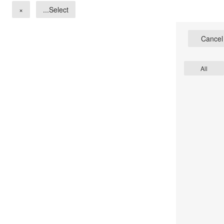
×
Select...
Cancel
All