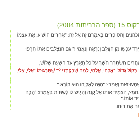
 (ספר הבריתות 2004)
הַכֹּהֲנִים וְהַסּוֹפְרִים בְּאָמְרָם זֶה אֶל זֶה: "אֲחֵרִים הוֹשִׁיעַ; אֶת עַצְמוֹ
ֵּרֵד עַכְשָׁו מִן הַצְּלָב וְנִרְאֶה וְנַאֲמִין!" גַּם הַנִּצְלָבִים אִתּוֹ חֵרְפוּ
ָּהֳרַיִם הִשְׂתָּרֵר חֹשֶׁךְ עַל כָּל הָאָרֶץ עַד הַשָּׁעָה שָׁלוֹשׁ,
 בְּקוֹל גָּדוֹל: "אֱלָהִי, אֱלָהִי, לְמָה שְׁבַקְתָּנִי ?" שֶׁתַּרְגּוּמוֹ "אֵלִי, אֵלִי,
מְעוּ זֹאת וְאָמְרוּ: "הִנֵּה לְאֵלִיָּהוּ הוּא קוֹרֵא."
ְחֹמֶץ, הִצְמִיד אוֹתוֹ אֶל קָנֶה וְהִגִּישׁ לוֹ לִשְׁתּוֹת בְּאָמְרוֹ: "הָבָה
ִיד אוֹתוֹ."
נָפַח אֶת רוּחוֹ.