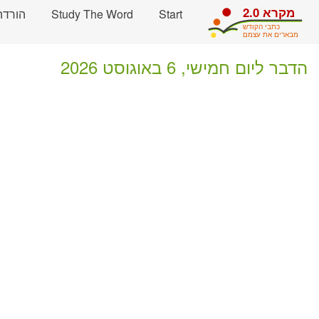
Skip navigation and move to Contents..
מקרא 2.0
Start
Study The Word
הורדה
כתבי הקודש
מבארים את עצמם
הדבר ליום חמישי, 6 באוגוסט 2026