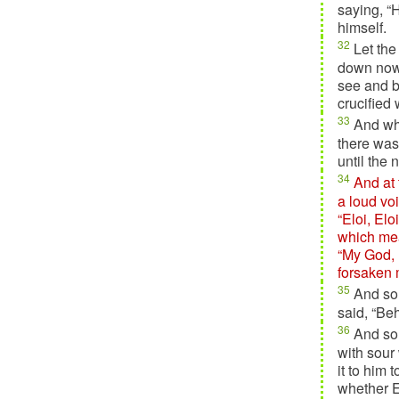
saying, “
himself.
32
Let the
down now 
see and b
crucified 
33
And wh
there was
until the 
34
And at 
a loud vo
“Eloi, El
which me
“My God,
forsaken
35
And som
said, “Beh
36
And so
with sour
it to him 
whether E