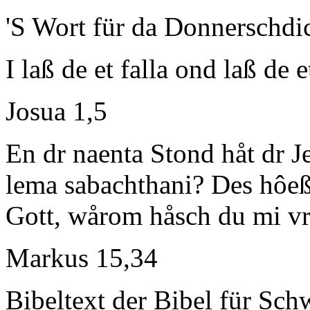
'S Wort für da Donnerschdi
I laß de et falla ond laß de 
Josua 1,5
En dr naenta Stond håt dr Je
lema sabachthani? Des hôeß
Gott, wårom håsch du mi vr
Markus 15,34
Bibeltext der Bibel für Sc