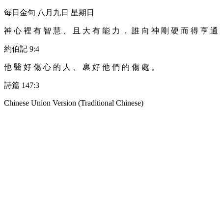
每日金句 八月九日 星期日
神 心 裡 有 智 慧 、 且 大 有 能 力 ． 誰 向 神 剛 硬 而 得 亨 通
約伯記 9:4
他 醫 好 傷 心 的 人 、 裹 好 他 們 的 傷 處 。
詩篇 147:3
Chinese Union Version (Traditional Chinese)