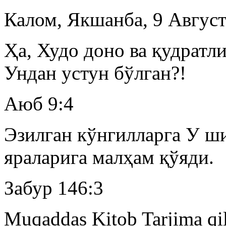
Калом, Якшанба, 9 Август
Ҳа, Худо доно ва қудратл
Ундан устун бўлган?!
Аюб 9:4
Эзилган кўнгилларга У ш
яраларига малҳам қўяди.
Забур 146:3
Muqaddas Kitob Tarjima qili