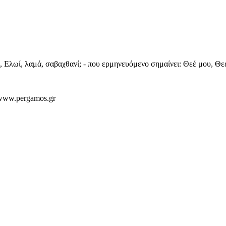
 Eλωί, λαμά, σαβαχθανί; - που ερμηνευόμενο σημαίνει: Θεέ μου, Θεέ 
//www.pergamos.gr